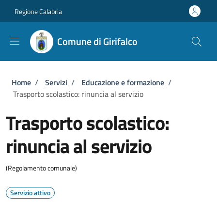
Salta al contenuto principale
Skip to footer content
Regione Calabria
Comune di Girifalco
Briciole di pane
Home
/
Servizi
/
Educazione e formazione
/
Trasporto scolastico: rinuncia al servizio
Trasporto scolastico:
rinuncia al servizio
(Regolamento comunale)
Servizio attivo