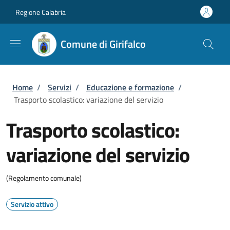
Salta al contenuto principale
Skip to footer content
Regione Calabria
Comune di Girifalco
Briciole di pane
Home
/
Servizi
/
Educazione e formazione
/
Trasporto scolastico: variazione del servizio
Trasporto scolastico:
variazione del servizio
(Regolamento comunale)
Servizio attivo