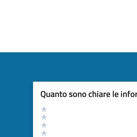
Quanto sono chiare le info
Valutazione
Valuta 5 stelle su 5
Valuta 4 stelle su 5
Valuta 3 stelle su 5
Valuta 2 stelle su 5