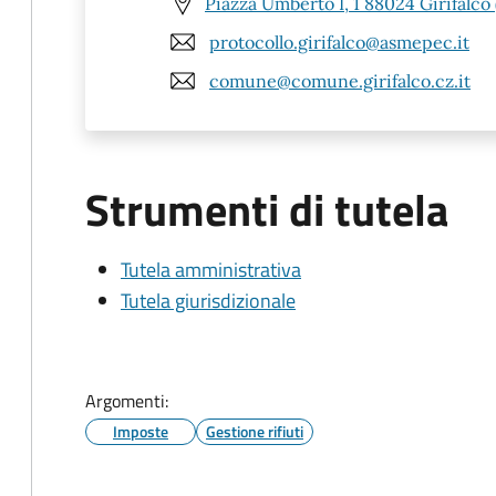
Piazza Umberto I, 1 88024 Girifalco 
protocollo.girifalco@asmepec.it
comune@comune.girifalco.cz.it
Strumenti di tutela
Tutela amministrativa
Tutela giurisdizionale
Argomenti:
Imposte
Gestione rifiuti