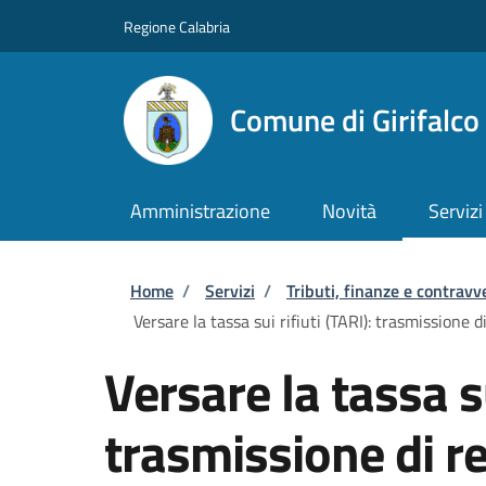
Salta al contenuto principale
Skip to footer content
Regione Calabria
Comune di Girifalco
Amministrazione
Novità
Servizi
Briciole di pane
Home
/
Servizi
/
Tributi, finanze e contravv
Versare la tassa sui rifiuti (TARI): trasmissione d
Versare la tassa su
trasmissione di re