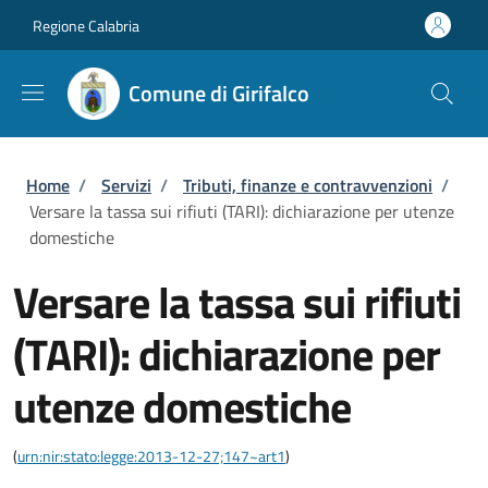
Salta al contenuto principale
Skip to footer content
Regione Calabria
Comune di Girifalco
Briciole di pane
Home
/
Servizi
/
Tributi, finanze e contravvenzioni
/
Versare la tassa sui rifiuti (TARI): dichiarazione per utenze
domestiche
Versare la tassa sui rifiuti
(TARI): dichiarazione per
utenze domestiche
(
urn:nir:stato:legge:2013-12-27;147~art1
)