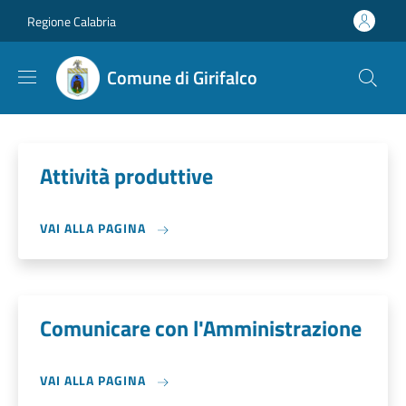
Salta al contenuto principale
Skip to footer content
Regione Calabria
Comune di Girifalco
Attività produttive
VAI ALLA PAGINA
Comunicare con l'Amministrazione
VAI ALLA PAGINA