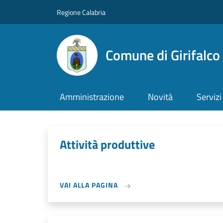
Salta al contenuto principale
Skip to footer content
Regione Calabria
Comune di Girifalco
Amministrazione
Novità
Servizi
Attività produttive
VAI ALLA PAGINA