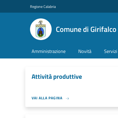
Salta al contenuto principale
Skip to footer content
Regione Calabria
Comune di Girifalco
Amministrazione
Novità
Servizi
Attività produttive
VAI ALLA PAGINA