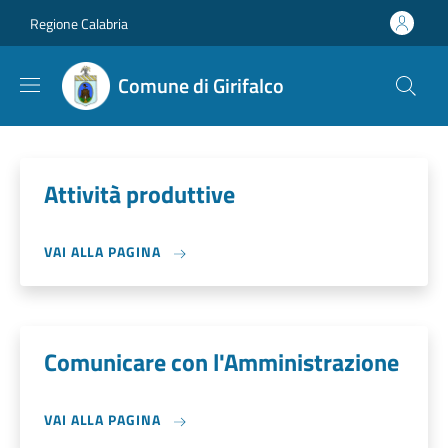
Salta al contenuto principale
Skip to footer content
Regione Calabria
Comune di Girifalco
Attività produttive
VAI ALLA PAGINA
Comunicare con l'Amministrazione
VAI ALLA PAGINA