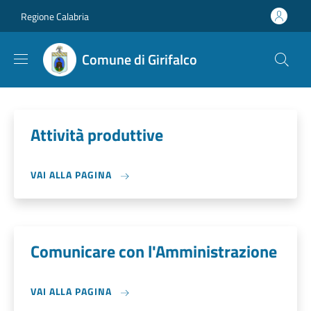
Salta al contenuto principale
Skip to footer content
Regione Calabria
Comune di Girifalco
Attività produttive
VAI ALLA PAGINA
Comunicare con l'Amministrazione
VAI ALLA PAGINA